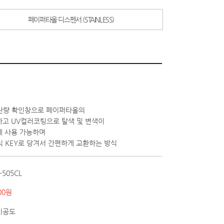
페이퍼타올 디스펜서 (STAINLESS)
 잔량 확인창으로 페이퍼타올의
고 UV컬러코팅으로 탈색 및 변색이
게 사용 가능하며
식 KEY로 당겨서 간편하게 교환하는 방식
-505CL
00원
시공도