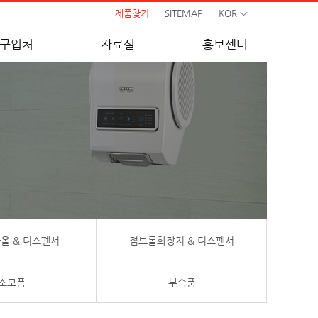
제품찾기
SITEMAP
KOR
구입처
자료실
홍보센터
올 & 디스펜서
점보롤화장지 & 디스펜서
소모품
부속품