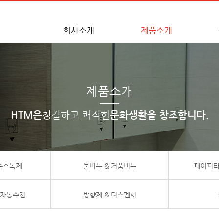
회사소개
제품소개
제품소개
HTM은
청결하고 쾌적한
문화생활을 창조합니다.
 손소독제
물비누 & 거품비누
페이퍼타
 자동수전
방향제 & 디스펜서