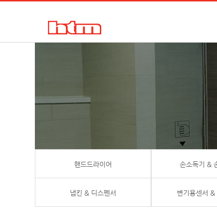
한국타올기산업㈜
핸드드라이어, 손건조기, 물비누, 거품비누, 손소독기, 디스펜서
핸드드라이어
손소독기 &
냅킨 & 디스펜서
변기용센서 &