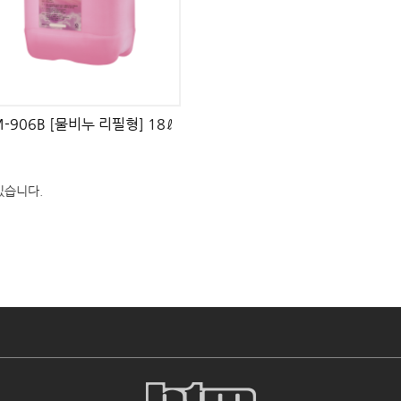
-906B [물비누 리필형] 18ℓ
있습니다.