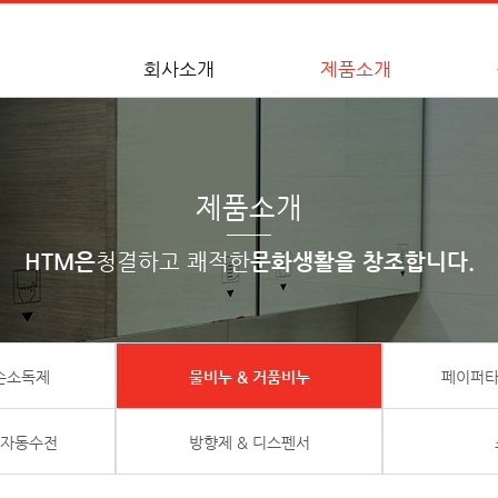
회사소개
제품소개
제품소개
HTM은
청결하고 쾌적한
문화생활을 창조합니다.
 손소독제
물비누 & 거품비누
페이퍼타
 자동수전
방향제 & 디스펜서