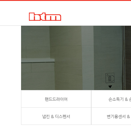
한국타올기산업㈜
핸드드라이어, 손건조기, 물비누, 거품비누, 손소독기, 디스펜서
핸드드라이어
손소독기 &
냅킨 & 디스펜서
변기용센서 &