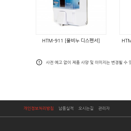
HTM-911 [물비누 디스펜서]
HTM
error_outline
사전 예고 없이 제품 사양 및 이미지는 변경될 수 
개인정보처리방침
납품실적
오시는길
관리자