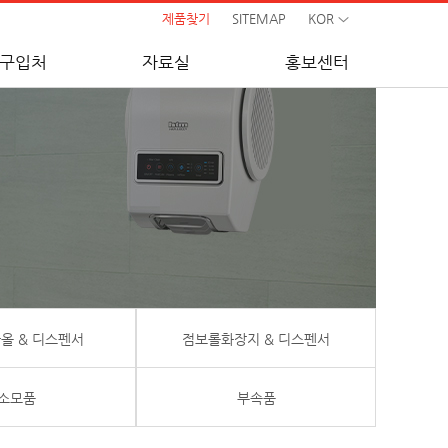
제품찾기
SITEMAP
KOR
구입처
자료실
홍보센터
올 & 디스펜서
점보롤화장지 & 디스펜서
소모품
부속품