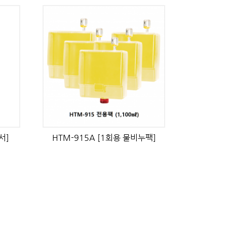
서]
HTM-915A [1회용 물비누팩]