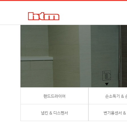
한국타올기산업㈜
핸드드라이어, 손건조기, 물비누, 거품비누, 손소독기, 디스펜서
핸드드라이어
손소독기 &
냅킨 & 디스펜서
변기용센서 &