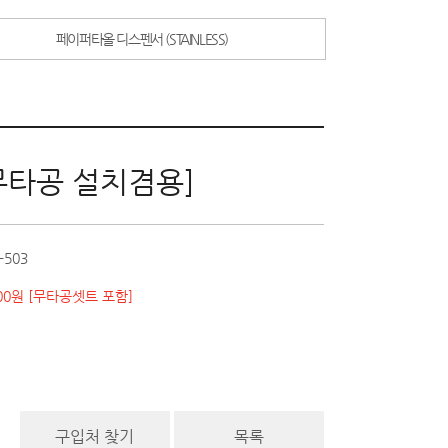
페이퍼타올 디스펜서 (STAINLESS)
[무타공 설치겸용]
-503
600원 [무타공셋트 포함]
구입처 찾기
목록