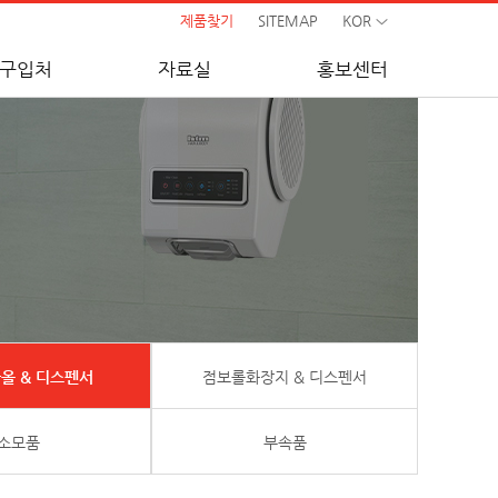
제품찾기
SITEMAP
KOR
구입처
자료실
홍보센터
올 & 디스펜서
점보롤화장지 & 디스펜서
소모품
부속품