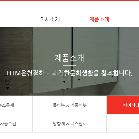
회사소개
제품소개
제품소개
HTM은
청결하고 쾌적한
문화생활을 창조합니다.
 손소독제
물비누 & 거품비누
페이퍼타
 자동수전
방향제 & 디스펜서