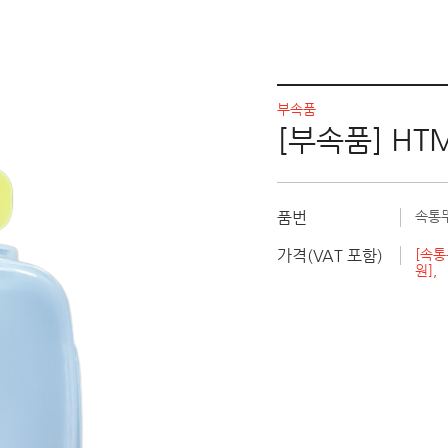
부속품
[부속품] HT
품번
속통뚜
가격(VAT 포함)
[속통
원]