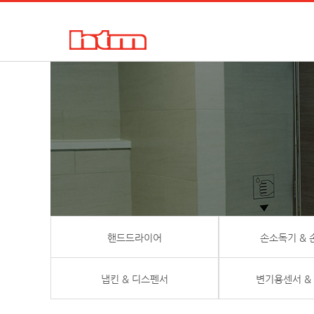
한국타올기산업㈜
핸드드라이어, 손건조기, 물비누, 거품비누, 손소독기, 디스펜서
핸드드라이어
손소독기 &
냅킨 & 디스펜서
변기용센서 &