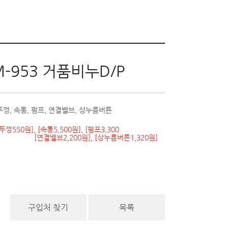
M-953 거품비누D/P
껑, 속통, 펌프, 연결밸브, 상누름버튼
뚜껑550원], [속통5,500원], [펌프3,300
, [연결밸브2,200원], [상누름버튼1,320원]
구입처 찾기
목록