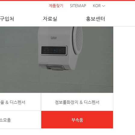
제품찾기
SITEMAP
KOR
구입처
자료실
홍보센터
올 & 디스펜서
점보롤화장지 & 디스펜서
소모품
부속품