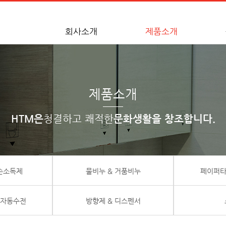
회사소개
제품소개
제품소개
HTM은
청결하고 쾌적한
문화생활을 창조합니다.
 손소독제
물비누 & 거품비누
페이퍼타
 자동수전
방향제 & 디스펜서