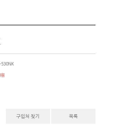
K
-530NK
00원
구입처 찾기
목록