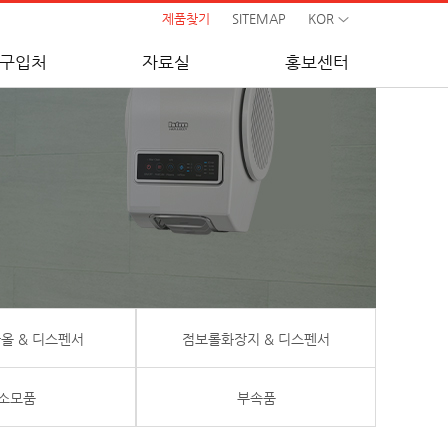
제품찾기
SITEMAP
KOR
구입처
자료실
홍보센터
올 & 디스펜서
점보롤화장지 & 디스펜서
소모품
부속품