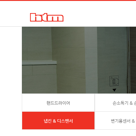
한국타올기산업㈜
핸드드라이어, 손건조기, 물비누, 거품비누, 손소독기, 디스펜서
핸드드라이어
손소독기 &
냅킨 & 디스펜서
변기용센서 &