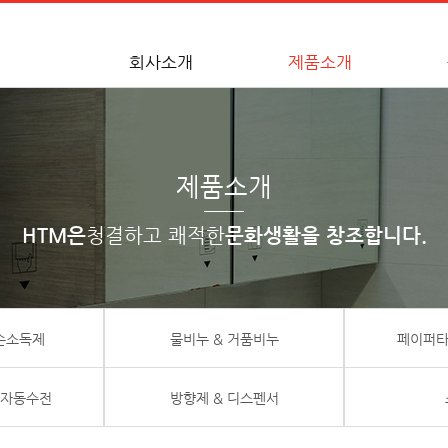
회사소개
제품소개
제품소개
HTM은
청결하고 쾌적한
문화생활을 창조합니다.
 손소독제
물비누 & 거품비누
페이퍼타
 자동수전
방향제 & 디스펜서