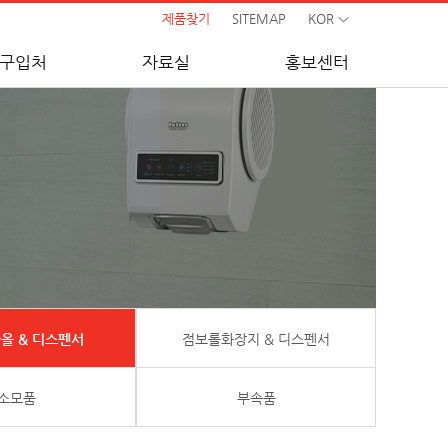
제품찾기
SITEMAP
KOR
구입처
자료실
홍보센터
올 & 디스펜서
점보롤화장지 & 디스펜서
소모품
부속품