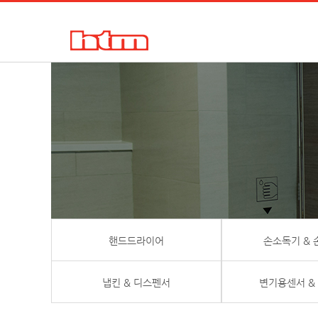
한국타올기산업㈜
핸드드라이어, 손건조기, 물비누, 거품비누, 손소독기, 디스펜서
핸드드라이어
손소독기 &
냅킨 & 디스펜서
변기용센서 &