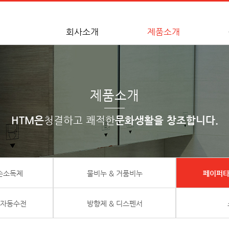
회사소개
제품소개
제품소개
HTM은
청결하고 쾌적한
문화생활을 창조합니다.
 손소독제
물비누 & 거품비누
페이퍼타
 자동수전
방향제 & 디스펜서