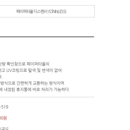
페이퍼타올 디스펜서 (STAINLESS)
 잔량 확인창으로 페이퍼타올의
고 UV코팅으로 탈색 및 변색이 없어
다.
 문 방식으로 간편하게 교환하는 방식이며
에 내장된 휴지통에 바로 처리가 가능하다.
-519
00원
시공도